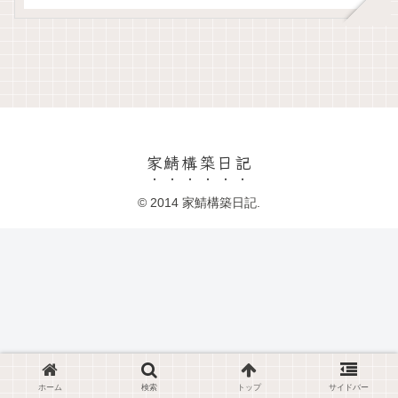
家鯖構築日記
© 2014 家鯖構築日記.
ホーム
検索
トップ
サイドバー