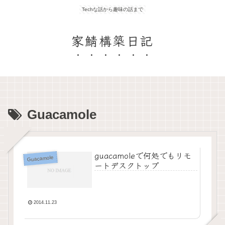
Techな話から趣味の話まで
家鯖構築日記
Guacamole
guacamoleで何処でもリモ
Guacamole
ートデスクトップ
2014.11.23