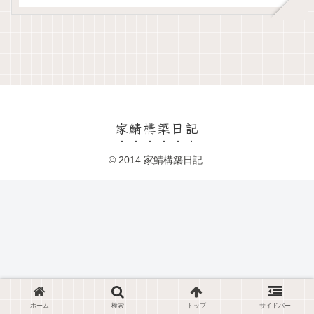
家鯖構築日記
© 2014 家鯖構築日記.
ホーム
検索
トップ
サイドバー