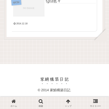
tgtd色々
iSCSI
2014.12.18
家鯖構築日記
© 2014 家鯖構築日記.
ホーム
検索
トップ
サイドバー