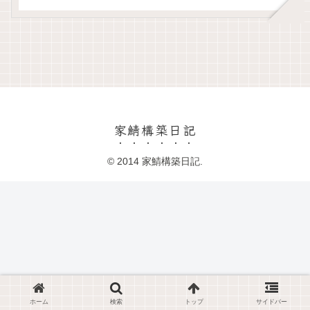
家鯖構築日記
© 2014 家鯖構築日記.
ホーム
検索
トップ
サイドバー