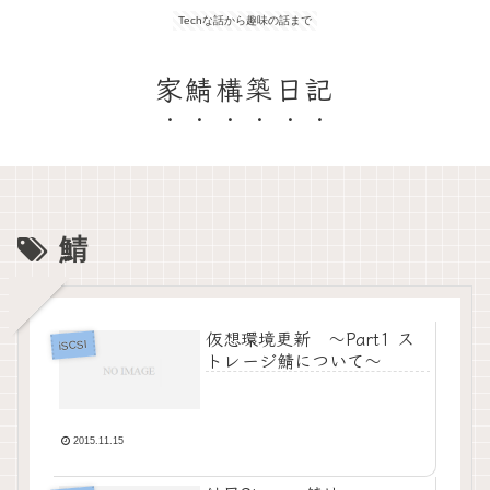
Techな話から趣味の話まで
家鯖構築日記
鯖
仮想環境更新 〜Part1 ス
iSCSI
トレージ鯖について〜
2015.11.15