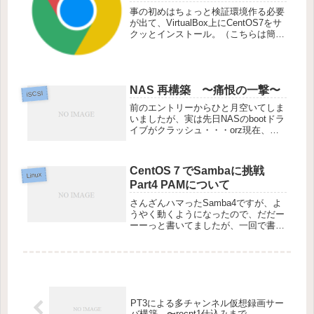
事の初めはちょっと検証環境作る必要
が出て、VirtualBox上にCentOS7をサ
クッとインストール。（こちらは簡単
すぎて記事に起こすまでもないかな
～）FireFixは使う気になれないので、
Chrome入れようとしたら軽くはまっ
てしまい・...
NAS 再構築 〜痛恨の一撃〜
iSCSI
前のエントリーからひと月空いてしま
いましたが、実は先日NASのbootドラ
イブがクラッシュ・・・orz現在、懸
命に復旧作業中なので、結果はおいお
い。大事なデータが飛んでなかったの
が幸いです。（iSCSIのエリアのサル
CentOS７でSambaに挑戦
ベージが十分でなかったの...
Linux
Part4 PAMについて
さんざんハマったSamba4ですが、よ
うやく動くようになったので、だだー
ーーっと書いてましたが、一回で書く
と自分でも読む気が失せるくらい長く
なったので結局7回に分けて、それぞ
れの記事を短くしてみました。
CentOS７でSambaに挑戦 Pa...
PT3による多チャンネル仮想録画サー
バ構築 〜recpt1仕込みまで