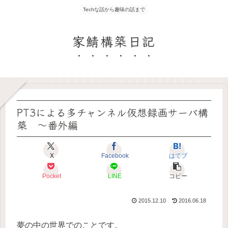
Techな話から趣味の話まで
家鯖構築日記
PT3による多チャンネル仮想録画サーバ構
築 〜番外編
X
Facebook
はてブ
Pocket
LINE
コピー
2015.12.10
2016.06.18
夢の中の世界でのことです。