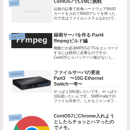
CentOS7でLVMに挑戦
Linux
以前の記事で折角ハードウェアRAID
カードを入れてRAIDアレイを作った
ので次はファイルシステムなわけです
が、折角なのでLVM配下にします。
LinuxのLVMでは、こんな感じで作っ
ていきます。作成はちょっと手間です
録画サーバを作る Part4
が、一手間かけると後で色々...
eogstation
ffmpegビルド編
難敵だが必須MPEG2 TSをエンコード
するには絶対に必要なのですが、
CentOSじゃパッケージ版がないし
（妙なリポジトリを追加すればなくも
ないそうですが）、それじゃぁビルド
しますかということで。ffmpegビルド
ファイルサーバの更改
10GEther
の下準備その１さて、Cen...
Part3 〜10G Ethernet
Switch一考〜
やっぱり10G使いたいです。やっぱり
10G使いたいんです。SMBやafpでの
ファイル共有で。しかもジャンボフレ
ームOnにしたいじゃないですか。そ
うすると普段のネットワークとは別の
ネットワークが必要になるわけで。な
CentOS7にChrome入れよう
chrome
らば10Gスイッチでしょう。...
としたらチョッとハマったの
でメモ。