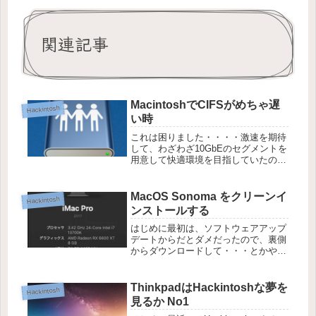
関連記事
MacintoshでCIFSがめちゃ遅
Hackintosh
い時
これは困りました・・・・激速を期待
して、わざわざ10GbEのセグメントを
用意して快適環境を目指していたの
に、実際にCIFSでマウントすると、
もう使えないくらい遅い速度でし
た・・・・やっぱりGoogle先生に聞い
MacOS Sonoma をクリーンイ
Hackintosh
てみました。いや、今時検索しな...
ンストールする
はじめに最初は、ソフトウェアアップ
デートからだとダメだったので、裏側
からダウンロードして・・・とかやっ
ていたのですが、いつの間にかソフト
ウェアアップデートからでもアップグ
レードできる様になりましたね。今回
ThinkpadはHackintoshな夢を
Hackintosh
はちょっとやり方間違えてデータ飛ば
見るか No1
し...