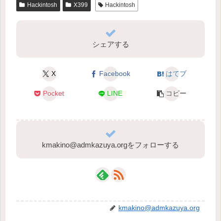
Hackintosh
X399
Hackintosh
シェアする
X
Facebook
はてブ
Pocket
LINE
コピー
kmakino@admkazuya.orgをフォローする
kmakino@admkazuya.org