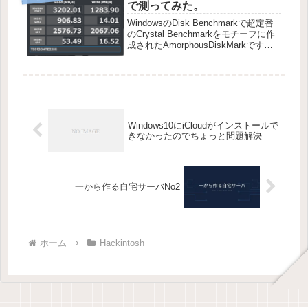
で測ってみた。
WindowsのDisk Benchmarkで超定番
のCrystal Benchmarkをモチーフに作
成されたAmorphousDiskMarkです
が、ほんとよく出来てますね〜作者公
認というのも好感が持てます。早速試
してみました。Stora...
Windows10にiCloudがインストールで
きなかったのでちょっと問題解決
一から作る自宅サーバNo2
ホーム
Hackintosh