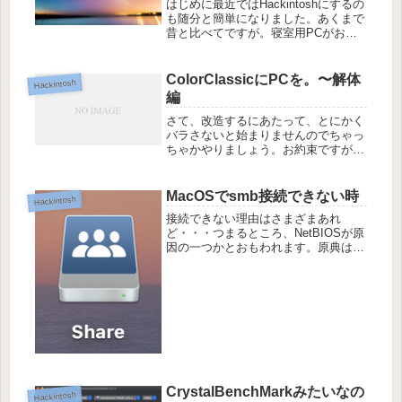
はじめに最近ではHackintoshにするの
も随分と簡単になりました。あくまで
昔と比べてですが。寝室用PCがお亡
くなりあそばして買い替えましたの
で、こいつもHackintoshにしようと、
色々試行錯誤していく過程を記事にし
ColorClassicにPCを。〜解体
Hackintosh
ていきたいと思いま...
編
さて、改造するにあたって、とにかく
バラさないと始まりませんのでちゃっ
ちゃかやりましょう。お約束ですが、
自己責任でお願いします。ブラウン管
の周辺には高電圧な部分があるので電
源抜いて２〜３日は放置した状態でや
MacOSでsmb接続できない時
Hackintosh
ってください。でないと感電します。
接続できない理由はさまざまあれ
左...
ど・・・つまるところ、NetBIOSが原
因の一つかとおもわれます。原典はこ
ちら(How to access SMB Printer /
Shares in macOS Catalina 10.15)の記
事で。何...
CrystalBenchMarkみたいなの
Hackintosh